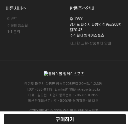
빠른서비스
반품주소안내
이벤트
우 10801
경기도 파주시 파평면 청송로208번
주문배송조회
길20-43
1:1 문의
주식회사 엠케이스포츠
자세한 교환·반품절차 안내
경기도 파주시 파평면 청송로208번길 20-43, 1,2,3동
T.031-636-8119
E. mks8119@mk-sports.co.kr
대표 : 김도현
사업자등록번호 : 286-86-01999
통신판매업신고번호 : 제2025-경기파주-1813호
COPYRIGHT © 2025 주식회사 엠케이스포츠
. ALL RIGHTS RESERVED.
구매하기