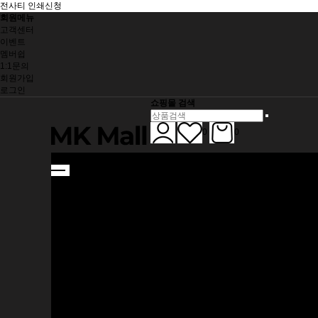
전사티 인쇄신청
회원메뉴
고객센터
이벤트
멤버쉽
1:1문의
회원가입
로그인
쇼핑몰 검색
0
0
SHOES
DEXTER
HAMMER
SHOES ACC
BALL
HAMMER
ELITE
HARD BALL
APPAREL
전사 티셔츠
라운드 티셔츠
아우터
BAG
3BALL ROLLER
2BALL ROLLER
1BALL BAG