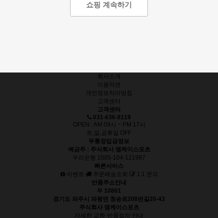
쇼핑 계속하기
회사소개
이용약관
개인정보처리방침
고객센터
고객센터
031-636-8119
OPEN : AM 09시 ~ PM 17시
토,일,공휴일 OFF
무통장입금정보
예금주 : 주식회사 엠케이스포츠
우리은행 1005-104-121987
빠른서비스
이벤트
주문배송조회
1:1 문의
반품주소안내
우 10801
경기도 파주시 파평면 청송로208번길20-43
주식회사 엠케이스포츠
자세한 교환·반품절차 안내