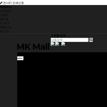
전사티 인쇄신청
회원메뉴
고객센터
이벤트
멤버쉽
1:1문의
회원가입
로그인
쇼핑몰 검색
0
0
SHOES
DEXTER
HAMMER
SHOES ACC
BALL
HAMMER
ELITE
HARD BALL
APPAREL
전사 티셔츠
라운드 티셔츠
아우터
BAG
3BALL ROLLER
2BALL ROLLER
1BALL BAG