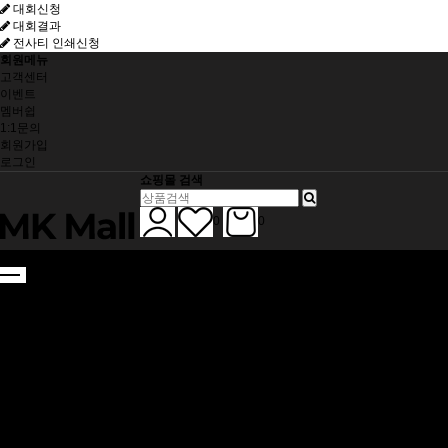
대회신청
대회결과
전사티 인쇄신청
회원메뉴
고객센터
이벤트
멤버쉽
1:1문의
회원가입
로그인
쇼핑몰 검색
0
0
SHOES
DEXTER
HAMMER
SHOES ACC
BALL
HAMMER
ELITE
HARD BALL
APPAREL
전사 티셔츠
라운드 티셔츠
아우터
BAG