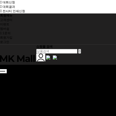
대회신청
대회결과
전사티 인쇄신청
회원메뉴
고객센터
이벤트
멤버쉽
1:1문의
회원가입
로그인
쇼핑몰 검색
0
0
SHOES
DEXTER
HAMMER
SHOES ACC
BALL
HAMMER
ELITE
HARD BALL
APPAREL
전사 티셔츠
라운드 티셔츠
아우터
BAG